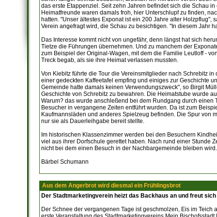
das erste Etappenziel. Seit zehn Jahren befindet sich die Schau in
Heimatfreunde waren damals froh, hier Unterschlupf zu finden, nac
hatten. "Unser ältestes Exponat ist ein 200 Jahre alter Holzpflug", 
Verein angefragt wird, die Schau zu besichtigen. "In diesem Jahr ha
Das Interesse kommt nicht von ungefähr, denn längst hat sich her
Tietze die Führungen übernehmen. Und zu manchem der Exponate gi
zum Beispiel der Original-Wagen, mit dem die Familie Leutloff - v
Treck begab, als sie ihre Heimat verlassen mussten.
Von Kiebitz führte die Tour die Vereinsmitglieder nach Schrebitz in
einer gedeckten Kaffeetafel empfing und einiges zur Geschichte 
Gemeinde hatte damals keinen Verwendungszweck", so Birgit Müller
Geschichte von Schrebitz zu bewahren. Die Heimatstube wurde au
Warum? das wurde anschleßend bei dem Rundgang durch einen Teil
Besucher in vergangene Zeiten entführt wurden. Da ist zum Beispi
Kaufmannsläden und anderes Spielzeug befinden. Die Spur von m
nur sie als Dauerleihgabe bereit stellte.
Im historischen Klassenzimmer werden bei den Besuchern Kindheits
viel aus ihrer Dorfschule gerettet haben. Nach rund einer Stunde Zei
nicht bei dem einen Besuch in der Nachbargemeinde bleiben wird.
Bärbel Schumann
Aus dem Angerbrot wird diesmal ein Frühlingsbrot
Der Stadtmarketingverein heizt das Backhaus an und freut sic
Der Schnee der vergangenen Tage ist geschmolzen, Eis im Teich am 
erste Veranstaltung des Stadtmarketingvereins Mein Bischofssta