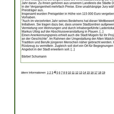
Jahr daran. Zu ihnen gehören aus unserem Landkreis die Städte 
in der Vergangenheit mehrfach Preise. Eine unabhängige Jury wähl
Preisträger aus.
Insgesamt wurden Preisgelder in Höhe von 115 000 Euro vergeben
Vorhaben.
"Auch im vierzehnten Jahr seines Bestehens hat dieser Wettbewerb
Initiativen. Sie tragen dazu bei, dass unsere Stadtzentren aufgewe
Vermietung von Wohnungen und durch inhabergeführte Ladenlokale i
Markus Ulbig auf der Abschlussveranstaltung in Plauen. [...]
Einen Anerkennungspreis erhielt auch die Stadt Mügeln für ihr Pro
an der Geschichte". Im Rahmen der Umgestaltung der Alten Mädc
Tradition und Berufe jüngeren Menschen näher gebracht werden. 
Rüstzeug zu vermitteln. Zugleich soll dort ein Ort für Begegnunge
Angebot in der Stadt erweitern soll. [...]
Bärbel Schumann
4
ältere Informationen
1
2
3
5
6
7
8
9
10
11
12
13
14
15
16
17
18
19