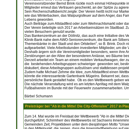
Vereinsvorsitzender Bernd Brink rückte noch einmal Höhepunkte in d
Mitglieder erneut das Vertrauen geschenkt, an der Spitze zu agiere
Sein Rechenschaftsbericht zeigte: Der Verein heißt nicht nur Market
wie das Winterbacken, das Walpurgisfeuer auf dem Anger, das Fami
Lebens geworden.
Auch Beiträge zum Altstadtfest oder zum Weihnachtsmarkt oder da
Der Verein beteiligte sich 2017 an Arbeitseinsätzen im Stadtbad. Z
vielen Besuchern genutzt wurde.
Das Bankenzentrum an der Döllnitz, das auch eine Initiative des V
Klinik-Bank nahe dem AWO-Seniorenzentrum, die Bank am Silbersee 
Themenbänke in der Stadt und den Ortsteilen", so B. Brink. Doch
aufgearbeitet. Viele Arbeitsstunden investierten Mitglieder, um di
Deshalb ärgern sich die Vereinsmitglieder besonders, wenn ihre Arb
Zerstörungen an der Allee der besonderen Anlässe, wo Bäume bes
Derzeit arbeitet ein Team an einem mobilen Verkaufswagen, der zu 
die bestehenden Arbeitsgruppen schwieriger geworden sei, besti
diskutiert, diese Arbeitsgruppen aufzulösen und stattdessen proje
Zudem hatte Michael Zehme die Idee, zum Altstadtfest einen Wettb
könnte die interessanteste Gartenbank Mügelns. Bekannt sei, das
persönliche Bank gestaltet habe. Ob es den Wettbewerb geben wi
Die nächste Veranstaltung wird es am letzten Apriltag mit dem Wal
Fußballverein im Bunde mit der Feuerwehr zusammenarbeiten. Um 
Bärbel Schumann
Preisträger bei "Ab in die Mitte! Die City-Offensive" 2017 in Pl
Zum 14. Mal wurde im Freistaat der Wettbewerb "Ab in die Mitte! Di
durchgeführt. Schirmherr des Wettbewerbs ist Sachsens Innenmini
Gemeinden Zeit, Projektideen unter dem diesjährigen Motto "Unser
in den Mittelpunkt, die zeigen, dass die Innenstadtbelebung auf vie