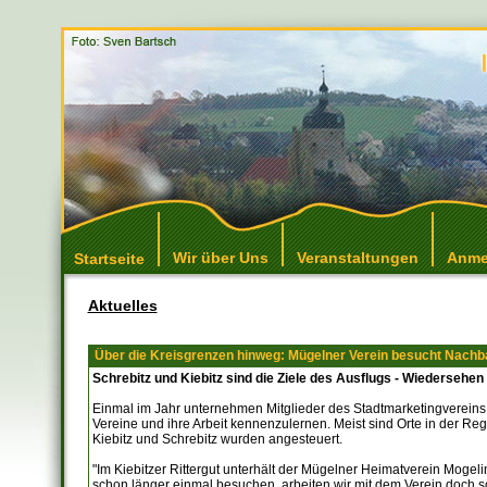
Wir über Uns
Veranstaltungen
Anme
Startseite
Aktuelles
Über die Kreisgrenzen hinweg: Mügelner Verein besucht Nachb
Schrebitz und Kiebitz sind die Ziele des Ausflugs - Wiedersehe
Einmal im Jahr unternehmen Mitglieder des Stadtmarketingvereins 
Vereine und ihre Arbeit kennenzulernen. Meist sind Orte in der Re
Kiebitz und Schrebitz wurden angesteuert.
"Im Kiebitzer Rittergut unterhält der Mügelner Heimatverein Mogeli
schon länger einmal besuchen, arbeiten wir mit dem Verein doch 