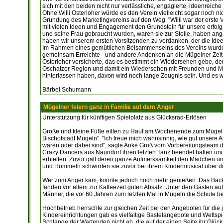
sich mit den beiden nicht nur verlässliche, engagierte, ideenreiche 
Ohne Willi Osterloher würde es den Verein vielleicht sogar noch ni
Gründung des Marketingvereins auf den Weg. "Willi war der erste
mit vielen Ideen und Engagement den Grundstein für unsere erfol
und seine Frau gebraucht wurden, waren sie zur Stelle, haben angep
haben wir unserem ersten Vorsitzenden zu verdanken, der die Idee 
Im Rahmen eines gemütlichen Beisammenseins des Vereins wurden d
gemeinsam Erreichte - und andere Andenken an die Mügelner Zeit w
Osterloher versicherte, das es bestimmt ein Wiedersehen gebe, de
Oschatzer Region und damit ein Wiedersehen mit Freunden und Mit
hinterlassen haben, davon wird noch lange Zeugnis sein. Und es wird
Bärbel Schumann
Mügelner feiern ganz in Familie auf dem Anger
Unterstützung für künftigen Spielplatz aus Glücksrad-Erlösen
Große und kleine Füße eilten zu Hauf am Wochenende zum Mügelner
Bischofstadt Mügeln". "Ich freue mich wahnsinnig, wie gut unser
waren oder dabei sind", sagte Anke Groß vom Vorbereitungsteam de
Crazy Dancers aus Naundorf ihren letzten Tanz beendet hatten un
erhielten. Zuvor galt deren ganze Aufmerksamkeit den Mädchen und
und Hummeln schwirrten sie zuvor bei ihrem Kindermusical über d
Wer zum Anger kam, konnte jedoch noch mehr genießen. Das Back
fanden vor allem zur Kaffeezeit guten Absatz. Unter den Gästen a
Männer, die vor 60 Jahren zum letzten Mal in Mügeln die Schule b
Hochbetrieb herrschte zur gleichen Zeit bei den Angeboten für die 
Kindereinrichtungen gab es vielfältige Bastelangebote und Wettsp
Schlange der Wartenden nicht ab, die auf der einen Seite ihr Gl