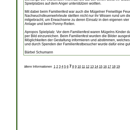
Spielplatzes auf dem Anger unterstützen wollten.
Mit dabei beim Familienfest war auch die Mügelner Freiwillige Fe
Nachwuchsfeuerwehrleute stellten nicht nur ihr Wissen rund um d
mitgebracht, um Erwachsene zu deren Einsatz in den eigenen vier 
Anlage und beim Ponny-Reiten.
Apropos Spielplatz. Vor dem Familienfest waren Mügelns Kinder daz
per Bild einzureichen. Beim Familienfest wurden die Bilder ausges
Möglichkeiten der Gestaltung informieren und abstimmen, welche
und durch Spenden der Familienfestbesucher wurde dafür eine gu
Bärbel Schumann
7
ältere Informationen
1
2
3
4
5
6
8
9
10
11
12
13
14
15
16
17
18
19