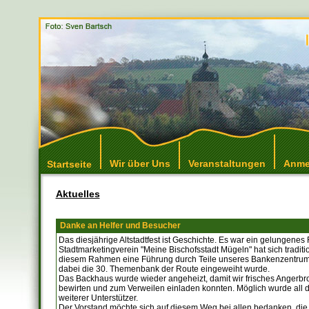
Wir über Uns
Veranstaltungen
Anme
Startseite
Aktuelles
Danke an Helfer und Besucher
Das diesjährige Altstadtfest ist Geschichte. Es war ein gelungenes 
Stadtmarketingverein "Meine Bischofsstadt Mügeln" hat sich traditi
diesem Rahmen eine Führung durch Teile unseres Bankenzentrums 
dabei die 30. Themenbank der Route eingeweiht wurde.
Das Backhaus wurde wieder angeheizt, damit wir frisches Angerbr
bewirten und zum Verweilen einladen konnten. Möglich wurde all d
weiterer Unterstützer.
Der Vorstand möchte sich auf diesem Weg bei allen bedanken, die 