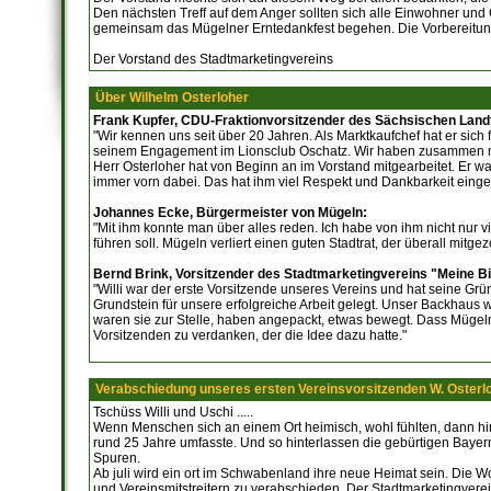
Den nächsten Treff auf dem Anger sollten sich alle Einwohner und 
gemeinsam das Mügelner Erntedankfest begehen. Die Vorbereitung
Der Vorstand des Stadtmarketingvereins
Über Wilhelm Osterloher
Frank Kupfer, CDU-Fraktionvorsitzender des Sächsischen Land
"Wir kennen uns seit über 20 Jahren. Als Marktkaufchef hat er sich 
seinem Engagement im Lionsclub Oschatz. Wir haben zusammen mi
Herr Osterloher hat von Beginn an im Vorstand mitgearbeitet. Er 
immer vorn dabei. Das hat ihm viel Respekt und Dankbarkeit eingebr
Johannes Ecke, Bürgermeister von Mügeln:
"Mit ihm konnte man über alles reden. Ich habe von ihm nicht nur 
führen soll. Mügeln verliert einen guten Stadtrat, der überall mi
Bernd Brink, Vorsitzender des Stadtmarketingvereins "Meine B
"Willi war der erste Vorsitzende unseres Vereins und hat seine 
Grundstein für unsere erfolgreiche Arbeit gelegt. Unser Backhaus
waren sie zur Stelle, haben angepackt, etwas bewegt. Dass Mügeln b
Vorsitzenden zu verdanken, der die Idee dazu hatte."
Verabschiedung unseres ersten Vereinsvorsitzenden W. Osterl
Tschüss Willi und Uschi .....
Wenn Menschen sich an einem Ort heimisch, wohl fühlten, dann hint
rund 25 Jahre umfasste. Und so hinterlassen die gebürtigen Bayer
Spuren.
Ab juli wird ein ort im Schwabenland ihre neue Heimat sein. Die
und Vereinsmitstreitern zu verabschieden. Der Stadtmarketingverei