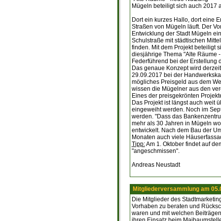
Mügeln beteiligt sich auch 2017 
Dort ein kurzes Hallo, dort eine
Straßen von Mügeln läuft. Der Vor
Entwicklung der Stadt Mügeln ei
Schulstraße mit städtischen Mit
finden. Mit dem Projekt beteiligt
diesjährige Thema "Alte Räume -
Federführend bei der Erstellung d
Das genaue Konzept wird derzeit
29.09.2017 bei der Handwerkskam
mögliches Preisgeld aus dem Wett
wissen die Mügelner aus den ve
Eines der preisgekrönten Projek
Das Projekt ist längst auch weit
eingeweiht werden. Noch im Sept
werden. "Dass das Bankenzentrum t
mehr als 30 Jahren in Mügeln wohn
entwickelt. Nach dem Bau der U
Monaten auch viele Häuserfassade
Tipp:
Am 1. Oktober findet auf dem
"angeschmissen".
Andreas Neustadt
Mitgliederversammlung am 05.
Die Mitglieder des Stadtmarketin
Vorhaben zu beraten und Rückscha
waren und mit welchen Beiträgen 
ihren Einsatz beim Maibaumstelle