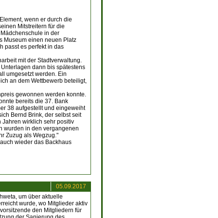
 Element, wenn er durch die
inen Mitstreitern für die
e Mädchenschule in der
das Museum einen neuen Platz
h passt es perfekt in das
arbeit mit der Stadtverwaltung.
 Unterlagen dann bis spätestens
ll umgesetzt werden. Ein
ich an dem Wettbewerb beteiligt,
enpreis gewonnen werden konnte.
nnte bereits die 37. Bank
r 38 aufgestellt und eingeweiht
ch Bernd Brink, der selbst seit
 Jahren wirklich sehr positiv
in wurden in den vergangenen
ehr Zuzug als Wegzug."
ch auch wieder das Backhaus
05.09.2017
chweta, um über aktuelle
reicht wurde, wo Mitglieder aktiv
vorsitzende den Mitgliedern für
ützung der Sanierung des