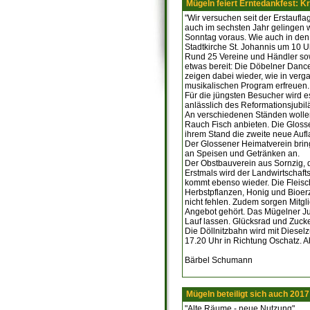
Mügeln feiert Erntedankfest: K
"Wir versuchen seit der Erstaufl
auch im sechsten Jahr gelingen w
Sonntag voraus. Wie auch in den 
Stadtkirche St. Johannis um 10 
Rund 25 Vereine und Händler sow
etwas bereit: Die Döbelner Dance
zeigen dabei wieder, wie in ver
musikalischen Program erfreuen.
Für die jüngsten Besucher wird e
anlässlich des Reformationsjubil
An verschiedenen Ständen wollen 
Rauch Fisch anbieten. Die Gloss
ihrem Stand die zweite neue Au
Der Glossener Heimatverein bring
an Speisen und Getränken an.
Der Obstbauverein aus Sornzig, d
Erstmals wird der Landwirtschaft
kommt ebenso wieder. Die Fleisch
Herbstpflanzen, Honig und Bioe
nicht fehlen. Zudem sorgen Mitg
Angebot gehört. Das Mügelner Jug
Lauf lassen. Glücksrad und Zuck
Die Döllnitzbahn wird mit Diese
17.20 Uhr in Richtung Oschatz. 
Bärbel Schumann
Mügeln beteiligt sich auch 201
"Alte Räume - neue Nutzung"