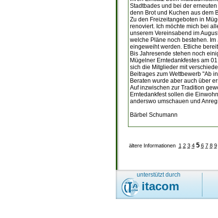
Stadtbades und bei der erneuten A
denn Brot und Kuchen aus dem Ba
Zu den Freizeitangeboten in Mü
renoviert. Ich möchte mich bei al
unserem Vereinsabend im August s
welche Pläne noch bestehen. Im 
eingeweiht werden. Etliche bere
Bis Jahresende stehen noch einig
Mügelner Erntedankfestes am 01.
sich die Mitglieder mit verschie
Beitrages zum Wettbewerb "Ab in 
Beraten wurde aber auch über ers
Auf inzwischen zur Tradition ge
Erntedankfest sollen die Einwohn
anderswo umschauen und Anregnge
Bärbel Schumann
5
ältere Informationen
1
2
3
4
6
7
8
9
unterstützt durch
itacom