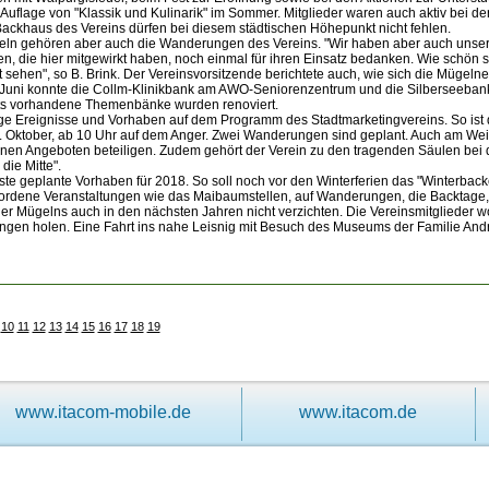
uflage von "Klassik und Kulinarik" im Sommer. Mitglieder waren auch aktiv bei der
ckhaus des Vereins dürfen bei diesem städtischen Höhepunkt nicht fehlen.
geln gehören aber auch die Wanderungen des Vereins. "Wir haben aber auch uns
len, die hier mitgewirkt haben, noch einmal für ihren Einsatz bedanken. Wie schön 
ehen", so B. Brink. Der Vereinsvorsitzende berichtete auch, wie sich die Mügelne
Juni konnte die Collm-Klinikbank am AWO-Seniorenzentrum und die Silberseebank 
its vorhandene Themenbänke wurden renoviert.
e Ereignisse und Vorhaben auf dem Programm des Stadtmarketingvereins. So ist de
 Oktober, ab 10 Uhr auf dem Anger. Zwei Wanderungen sind geplant. Auch am Wei
denen Angeboten beteiligen. Zudem gehört der Verein zu den tragenden Säulen bei
die Mitte".
te geplante Vorhaben für 2018. So soll noch vor den Winterferien das "Winterbac
wordene Veranstaltungen wie das Maibaumstellen, auf Wanderungen, die Backtage, 
er Mügelns auch in den nächsten Jahren nicht verzichten. Die Vereinsmitglieder w
n holen. Eine Fahrt ins nahe Leisnig mit Besuch des Museums der Familie Andrä
10
11
12
13
14
15
16
17
18
19
www.itacom-mobile.de
www.itacom.de