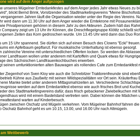
rone wird auf dem Anger aufgezogen
age unseres Mügelner Erntedankfestes auf dem Anger jedes Jahr etwas Neues zu biet
ird", blickt Bernd Brink, Vorsitzender des Stadtmarketingvereins "Meine Bischofs
vergangenen Jahren läuft die Organisation wieder unter der Regie des Vereins. N
Uhr wird dann um 11.30 Uhr auf dem Anger wieder die Erntekrone mit Posaunenkl
ie Privatpersonen gehören in diesem Jahr zu den Akteuren. Zudem hält das Rahm
 Company zeigt um 13 Uhr ihr Können, die Dreschflegelgruppe Klötitz schließt sic
gangenen Zeiten das Korn gedroschen wurde. Um 13.45 Uhr wird dann das Duo Rom
s um 15 Uhr spannend. Sie dürfen sich auf einen Besuch des Clowns "Ecki" freuen
äums ein Apfelbaum gepflanzt. Für musikalische Unterhaltung ist ebenso gesorgt.
zahlreiche Vereine mit unterschiedlichen Offerten locken. So werden die Ablasser
ener Landfrauen wollen unter anderem mit Kartoffeln und Quark etwas für Hungri
flage des Sächsischen Landfrauenkochbuches erwerben.
t seinen umfunktionierten alten Bauwagen als rollendes Cafe zum Erntedankfest m
er Ziegenhof von Sven Kloy wie auch die Schrebitzer Traktorenfreunde sind ebenf
sbetrieb Kühne aus Zaußwitz mit seinen Wildspezialitäten vor Ort sein. Kräuterfr
erei Manke bietet unter anderem Mittagsmahlzeiten an. Verschiedene Schlachtspez
rzeugnisse werden auf dem Erntedankfest ebenso wie auch frisches Brot und Ku
lieder des Stadtmarketingvereins dafür, dass frisch gebackener Zwiebelkuchen mi
endhaus wird mit einem Bastelstand vertreten sein. Dabei können die Mädchen und
erwattestand warten auf Kinderbesuch.
lzügen zwischen Oschatz und Mügeln verkehren. Vom Mügelner Bahnhof fahren die
Ab Oschatz Bahnhof geht es um 10.15, 13.00, und 16.00 Uhr nach Altmügeln.
7 am Wettbewerb