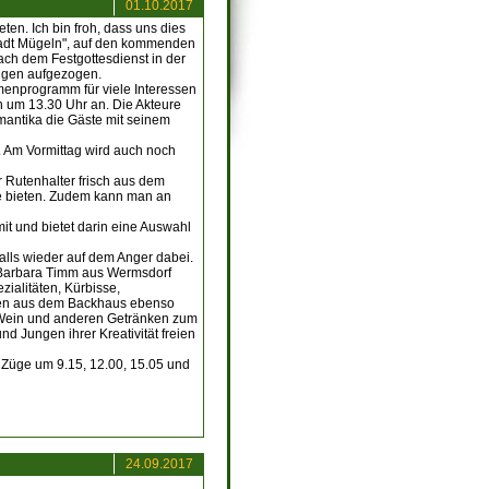
01.10.2017
en. Ich bin froh, dass uns dies
stadt Mügeln", auf den kommenden
ach dem Festgottesdienst in der
ängen aufgezogen.
enprogramm für viele Interessen
h um 13.30 Uhr an. Die Akteure
antika die Gäste mit seinem
. Am Vormittag wird auch noch
 Rutenhalter frisch aus dem
ge bieten. Zudem kann man an
it und bietet darin eine Auswahl
alls wieder auf dem Anger dabei.
au Barbara Timm aus Wermsdorf
ialitäten, Kürbisse,
chen aus dem Backhaus ebenso
t Wein und anderen Getränken zum
 Jungen ihrer Kreativität freien
 Züge um 9.15, 12.00, 15.05 und
24.09.2017