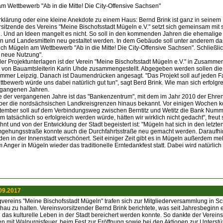
am Wettbewerb "Ab in die Mitte! Die City-Offensive Sachsen"
 Erklärung oder eine kleine Anekdote zu einem Haus: Bernd Brink ist ganz in seinem
sitzende des Vereins "Meine Bischofsstadt Mügeln e.V." setzt sich gemeinsam mit se
n. Und an Ideen mangelt es nicht. So soll in den kommenden Jahren die ehemalig
teln und Landesmitteln neu gestaltet werden. In dem Gebäude soll unter anderem 
 sich Mügeln am Wettbewerb "Ab in die Mitte! Die City-Offensive Sachsen". Schließlic
 neue Nutzung".
er Projektunterlagen ist der Verein "Meine Bischofsstadt Mügeln e.V." in Zusammen
 von Bauamtsleiterin Karin Uhde zusammengestellt. Abgegeben werden sollen die
mer Leipzig. Danach ist Daumendrücken angesagt. "Das Projekt soll auf jeden Fa
bewerb würde uns dabei natürlich gut tun", sagt Berd Brink. Wie man sich erfolgre
rgangenen Jahren.
te der vergangenen Jahre ist das "Bankenzentrum", mit dem im Jahr 2010 der Ehr
 über die nordsächsischen Landkreisgrenzen hinaus bekannt. Vor einigen Wochen ko
ember soll auf dem Verbindungsweg zwischen Berntitz und Wetitz die Bank Numme
atsächlich so erfolgreich werden würde, hätten wir wirklich nicht gedacht", freut si
t und von der Entwicklung der Stadt begeistert ist: "Mügeln hat sich in den letzten
mgehungsstraße konnte auch die Durchfahrtsstraße neu gemacht werden. Daraufh
n in der Innenstadt verschönert. Seit einiger Zeit gibt es in Mügeln außerdem m
 Anger in Mügeln wieder das traditionelle Erntedankfest statt. Dabei wird natürli
09.2017
gvereins "Meine Bischofsstadt Mügeln" trafen sich zur Mitgliederversammlung in S
u zu halten. Vereinsvorsitzender Bernd Brink berichtete, was seit Jahresbeginn er
das kulturelle Leben in der Stadt bereichert werden konnte. So dankte der Vereins
n mit Walpurgisfeuer, beim Fest zur Eröffnung sowie bei den Aktionen zur Unterst