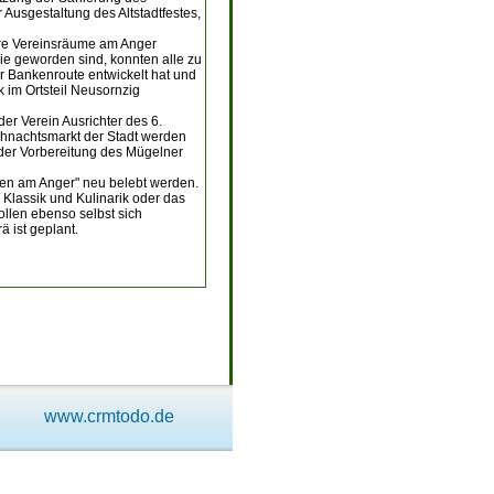
 Ausgestaltung des Altstadtfestes,
ere Vereinsräume am Anger
sie geworden sind, konnten alle zu
r Bankenroute entwickelt hat und
im Ortsteil Neusornzig
r Verein Ausrichter des 6.
hnachtsmarkt der Stadt werden
 der Vorbereitung des Mügelner
ken am Anger" neu belebt werden.
Klassik und Kulinarik oder das
ollen ebenso selbst sich
 ist geplant.
www.crmtodo.de